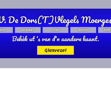
V. De Dors(T)Vlegels Moerges
me
Actueel
Over
Markt
Foto
Bekèk ut 's van d'n aandere kaant.
Glasvezel