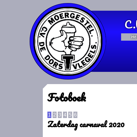
C.
Ho
Fotoboek
1
2
3
4
5
6
Zaterdag carnaval 2020