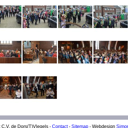
 C.V. de Dors(T)Vlegels -
Contact
-
Sitemap
- Webdesign
Simo